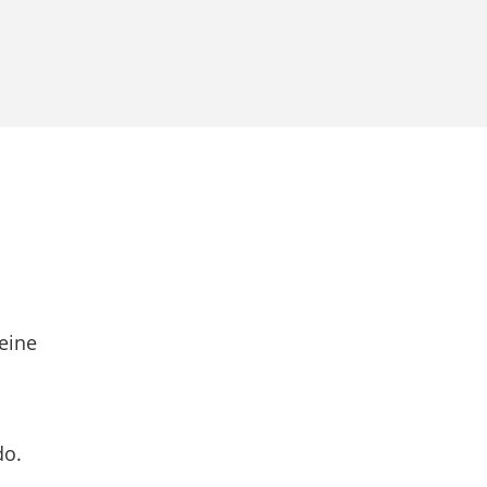
eine
do.