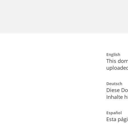
English
This dom
uploaded
Deutsch
Diese Do
Inhalte h
Español
Esta pág